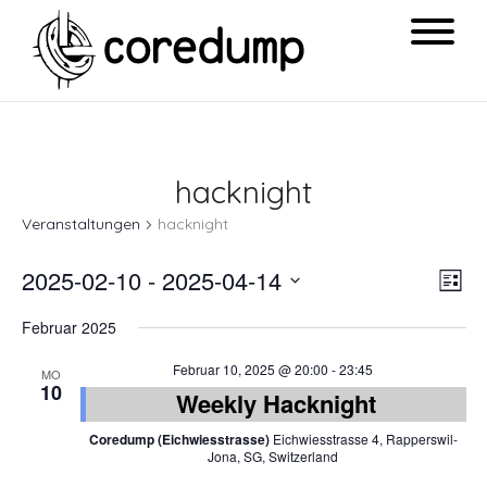
hacknight
Veranstaltungen
hacknight
Ansi
Ver
2025-02-10
 - 
2025-04-14
List
Navi
Ans
Datum
Februar 2025
Nav
wählen.
Februar 10, 2025 @ 20:00
-
23:45
MO
10
Weekly Hacknight
Coredump (Eichwiesstrasse)
Eichwiesstrasse 4, Rapperswil-
Jona, SG, Switzerland