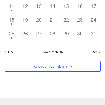
1
0
0
0
0
0
0
11
12
13
14
15
16
17
Veranstaltung,
Veranstaltungen,
Veranstaltungen,
Veranstaltungen,
Veranstaltungen,
Veranstaltu
Verans
1
0
0
0
0
0
0
18
19
20
21
22
23
24
Veranstaltung,
Veranstaltungen,
Veranstaltungen,
Veranstaltungen,
Veranstaltungen,
Veranstaltu
Verans
1
0
0
0
0
0
0
25
26
27
28
29
30
31
Veranstaltung,
Veranstaltungen,
Veranstaltungen,
Veranstaltungen,
Veranstaltungen,
Veranstaltu
Verans
Nov
Aktueller Monat
Jan
Kalender abonnieren