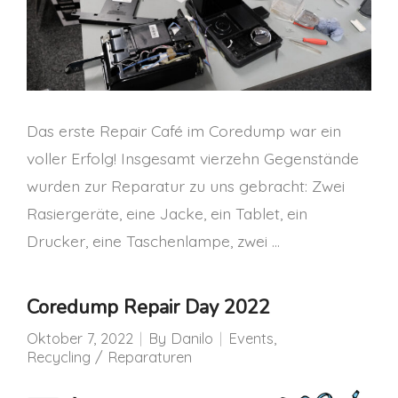
Das erste Repair Café im Coredump war ein
voller Erfolg! Insgesamt vierzehn Gegenstände
wurden zur Reparatur zu uns gebracht: Zwei
Rasiergeräte, eine Jacke, ein Tablet, ein
Drucker, eine Taschenlampe, zwei …
Coredump Repair Day 2022
Oktober 7, 2022
By
Danilo
Events
,
Recycling / Reparaturen