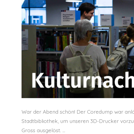
War der Abend schön! Der Coredump war anlässl
Stadtbibliothek, um unseren 3D-Drucker vorzus
Gross ausgelöst. …