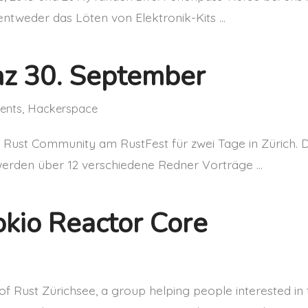
entweder das Löten von Elektronik-Kits …
nz 30. September
ents
,
Hackerspace
ie Rust Community am RustFest für zwei Tage in Zürich. 
werden über 12 verschiedene Redner Vorträge …
okio Reactor Core
Rust Zürichsee, a group helping people interested in 