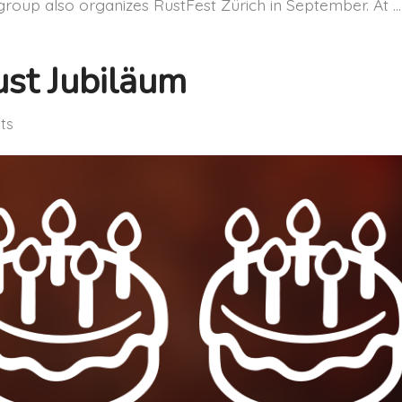
oup also organizes RustFest Zürich in September. At …
ust Jubiläum
ts