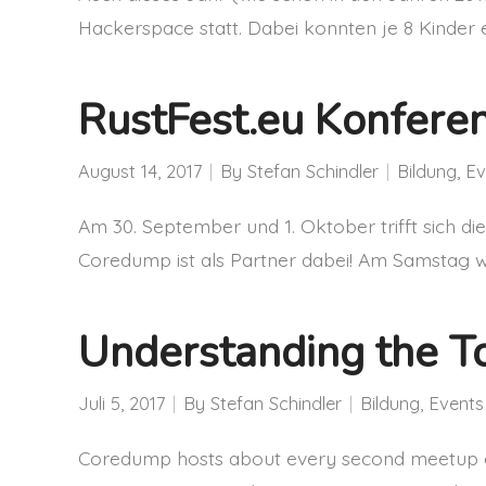
Hackerspace statt. Dabei konnten je 8 Kinder 
RustFest.eu Konfere
August 14, 2017
By
Stefan Schindler
Bildung
,
Ev
Am 30. September und 1. Oktober trifft sich d
Coredump ist als Partner dabei! Am Samstag 
Understanding the T
Juli 5, 2017
By
Stefan Schindler
Bildung
,
Events
Coredump hosts about every second meetup of 