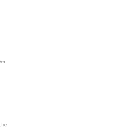
Der
the