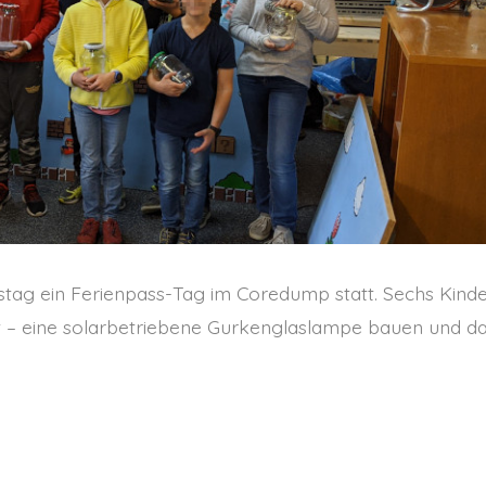
ag ein Ferienpass-Tag im Coredump statt. Sechs Kind
t – eine solarbetriebene Gurkenglaslampe bauen und d