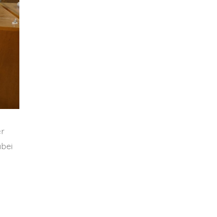
er
abei